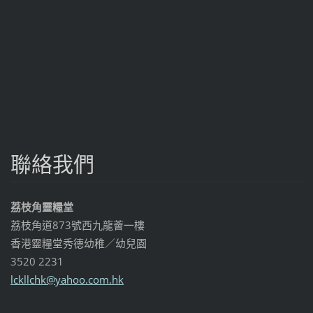
聯絡我們
荔枝角靈糧堂
荔枝角道873號西九龍薈一樓
香港靈糧堂秀德幼稚／幼兒園
3520 2231
lckllchk
@yahoo.c
om.hk