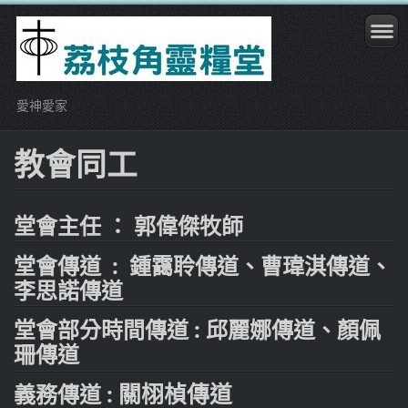
愛神愛家
教會同工
堂會主任 ： 郭偉傑牧師
堂會傳道 : 鍾靄聆傳道、曹瑋淇傳道、
李思諾傳道
堂會部分時間
傳道
: 邱麗娜傳道、顏佩
珊傳道
義務傳道
:
關栩楨傳道