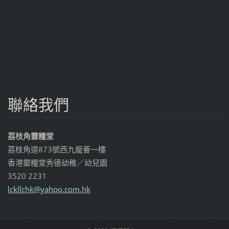
聯絡我們
荔枝角靈糧堂
荔枝角道873號西九龍薈一樓
香港靈糧堂秀德幼稚／幼兒園
3520 2231
lckllchk
@yahoo.c
om.hk