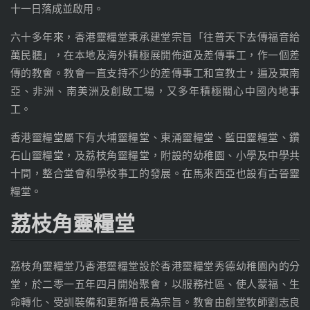
十一日落成並啟用。
六十多年來，香港靈糧堂秉承建堂宗旨「往普天下去傳福音給
萬民聽」，在本地及海外積極展開佈道及差傳事工，作一個差
傳的教會。教會一直支持不少的差傳事工和宣教士，遍及東南
亞、非洲、南美洲及創啟工場，又多年積極關心中國內地事
工。
香港靈糧堂屬下有大埔靈糧堂、東涌靈糧堂、藍田靈糧堂、鑽
石山靈糧堂，及荔枝角靈糧堂，附設的幼稚園、小學及中學共
十間，整合堂會和學校事工的發展。在馬來西亞也設有古晉靈
糧堂。
荔枝角靈糧堂
荔枝角靈糧堂乃香港靈糧堂設於香港靈糧堂秀德幼稚園內的分
堂，於二零一五年四月開始聚會，以服務社區、使人蒙福、生
命轉化、受訓裝備和更新增長為宗旨。
教會
由創堂牧師劉志良