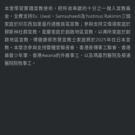
本堂學習實踐宣教使命，把所收奉獻的十分之一撥入宣教基
金，全費支持Ev. Uwal、Samsuhaedi及Yustinus Rakimin三個
家庭於印尼西加里曼丹達雅族區宣教；參與支持艾偉德家庭於
穆斯林社群宣教，星塵家庭於創啟地區宣教，以弗所家庭於創
啟地區宣教，傅健康郭思慧宣教士家庭將於2025年在日本宣
教。本堂亦參與支持靈糧堂聯差會、香港差傳事工聯會、香港
基督少年軍、香港Awana的外展事工，以及瑪嘉烈醫院及葵涌
醫院院牧事工。