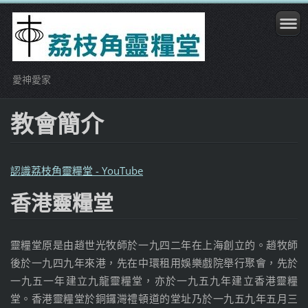
愛神愛家
教會簡介
認識荔枝角靈糧堂 - YouTube
香港靈糧堂
靈糧堂原是由趙世光牧師於一九四二年在上海創立的。趙牧師
後於一九四九年來港，先在中環租用娛樂戲院舉行聚會，先於
一九五一年建立九龍靈糧堂，亦於一九五九年建立香港靈糧
堂。香港靈糧堂於銅鑼灣禮頓道的堂址乃於一九五九年五月三