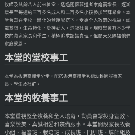
牧師及其餘八人前來植堂，透過關懷慕道者家庭而增長，逐漸
增長至每週約三百多名成人和二百多名小孩參加崇拜聚會。本
堂會眾在堂校一體化的營運配搭下，受惠全人教育的祝福，認
識基督，生命轉化，愛神愛人，造福社會。現時聚會有不少學
校的慕道家長和學生，積極追求認識真理。但願天父賜福他們
家庭蒙恩。
本堂的堂校事工
本堂為香港靈糧堂分堂，配搭香港靈糧堂秀德幼稚園服事家
長、學生及社群。
本堂的牧養事工
本堂重視整全牧養和全人培育，動員會眾投身宣教、
喜樂讚美、真誠相愛和裝備服事。本堂開設家長牧養
小組、福音班、栽培班、成長班、門訓班、導師組及