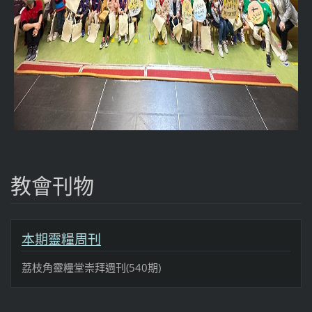
教會刊物
本期靈糧周刊
荔枝角靈糧堂崇拜週刊(540期)