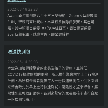
2022-08-18 22:23
Awana香港總部於八月十三日舉辦的「Zoom入聖經攞滿
FUN」聖經問答比賽中，本堂有多位隊員參賽，其志可
嘉。其中顏頌言榮獲T&T的UA組亞軍，劉旨悅更榮獲
Sparks組冠軍。感謝主恩，願榮耀歸神！
贈送快測包
2022-05-14 20:03
本堂為加強保障聚會的家長及孩子的健康，並減低
COVID19擴散傳播的風險，所以推行聚會前早上自行檢測
計劃，為所有聚會者提供每人一份快速檢測包，供下次到
來聚會時先於早上進行快速測試，屬陰性才返來聚會，屬
陽性則呈報政府跟進。各到來聚會的家長和孩子皆可自取
一份檢測包備用。