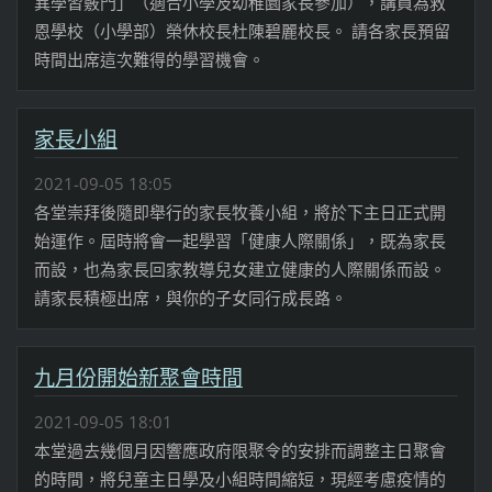
異學習竅門」（適合小學及幼稚園家長參加），講員為救
恩學校（小學部）榮休校長杜陳碧麗校長。 請各家長預留
時間出席這次難得的學習機會。
家長小組
2021-09-05 18:05
各堂崇拜後隨即舉行的家長牧養小組，將於下主日正式開
始運作。屆時將會一起學習「健康人際關係」，既為家長
而設，也為家長回家教導兒女建立健康的人際關係而設。
請家長積極出席，與你的子女同行成長路。
九月份開始新聚會時間
2021-09-05 18:01
本堂過去幾個月因響應政府限聚令的安排而調整主日聚會
的時間，將兒童主日學及小組時間縮短，現經考慮疫情的