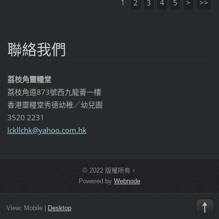
1
2
3
4
5
>
>>
聯絡我們
荔枝角靈糧堂
荔枝角道873號西九龍薈一樓
香港靈糧堂秀德幼稚／幼兒園
3520 2231
lckllchk
@yahoo.c
om.hk
© 2022 版權所有。
Powered by
Webnode
View:
Mobile
|
Desktop