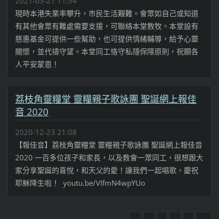
2021-03-21 11:54
現時本港失業率攀升，市民生活艱難。會眾如自己或知道
有其他會眾有難處需要支援，可聯絡本堂教牧。本堂設有
慈惠基金可提供一些幫助，也可提供情緒輔導，給予心靈
關懷，並代禱守望。本堂同工恪守私隱保障原則，祝願各
人平安蒙恩！
荔枝角靈糧堂 靈糧親子歌詠團 聖誕網上報佳
音 2020
2020-12-23 21:08
【報佳音】荔枝角靈糧堂 靈糧親子歌詠團 聖誕網上報佳音
2020 一百多位孩子和家長，以及教會一眾同工，很想跟大
家分享聖誕的喜悅，和天父的愛！讓我們一起唱歌，慶祝
耶穌降生啦！ youtu.be/VIfmN4wpYUo