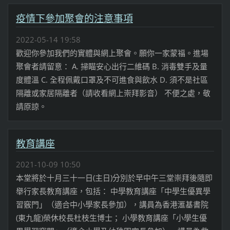
疫情下參加聚會的注意事項
2022-05-14 19:58
歡迎你參加我們的實體與網上聚會。願你一家蒙福。進場
聚會者請留意： A. 掃瞄安心出行二維碼 B. 消毒雙手及量
度體溫 C. 全程佩戴口罩及不可進食與飲水 D. 須不是社區
隔離或家居隔離者（請收看網上崇拜影音） 不便之處，敬
請原諒。
教育講座
2021-10-09 10:50
本堂將於十月三十一日(主日)分別於早中午三堂崇拜後隨即
舉行家長教育講座，包括： 中學教育講座「中學生優異學
習竅門」（適合中小學家長參加），講員為香港滙基書院
(東九龍)榮休校長杜枝生博士； 小學教育講座「小學生優