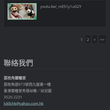
youtu.be/_mES1y1uG2Y
1
2
>
>>
聯絡我們
荔枝角靈糧堂
荔枝角道873號西九龍薈一樓
香港靈糧堂秀德幼稚／幼兒園
3520 2231
lckllchk
@yahoo.c
om.hk