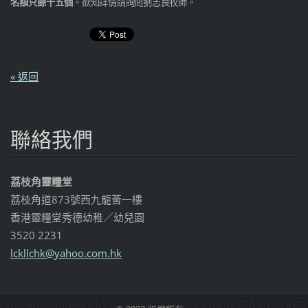
名額只餘十五個
。
欲知詳情請詢問劉志良牧師。
« 返回
聯絡我們
荔枝角靈糧堂
荔枝角道873號西九龍薈一樓
香港靈糧堂秀德幼稚／幼兒園
3520 2231
lckllchk
@yahoo.c
om.hk