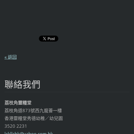
« 返回
聯絡我們
荔枝角靈糧堂
荔枝角道873號西九龍薈一樓
香港靈糧堂秀德幼稚／幼兒園
3520 2231
lckllchk
@yahoo.c
om.hk