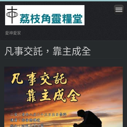
愛神愛家
凡事交託，靠主成全