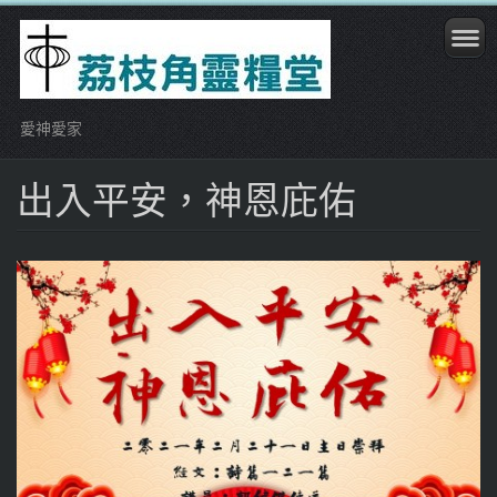
愛神愛家
出入平安，神恩庇佑