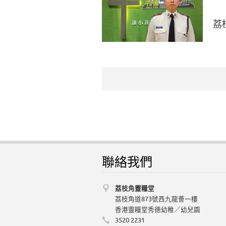
荔
聯絡我們
荔枝角靈糧堂
荔枝角道873號西九龍薈一樓
香港靈糧堂秀德幼稚／幼兒園
3520 2231