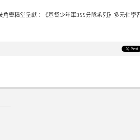
枝角靈糧堂呈獻：《基督少年軍355分隊系列》多元化學