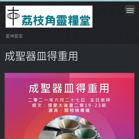
愛神愛家
成聖器皿得重用