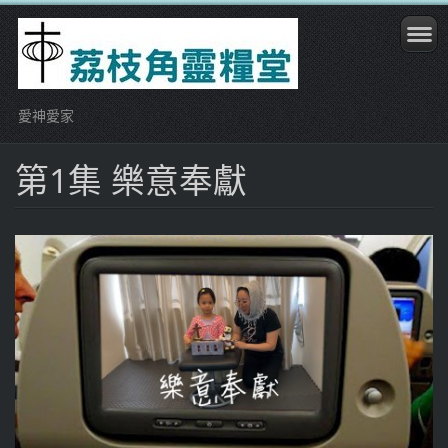
愛神愛家
第1集 樂意奉獻