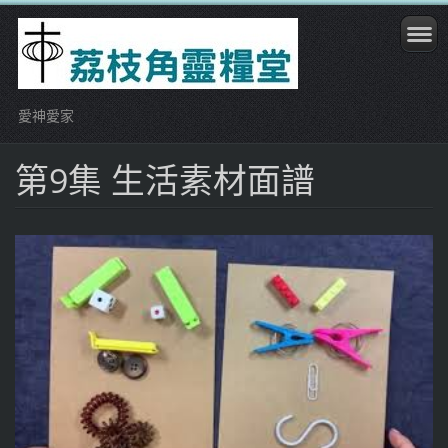
愛神愛家
第9集 生活素材面譜