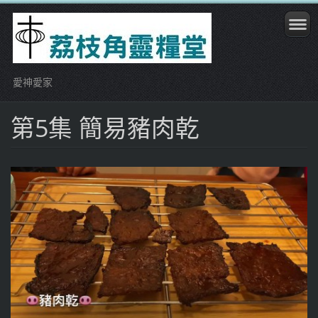
愛神愛家
第5集 簡易豬肉乾